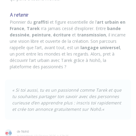
A retenir
Pionnier du
graffiti
et figure essentielle de l’
art urbain en
France
,
Tarek
n’a jamais cessé d’explorer. Entre
bande
dessinée
,
peinture
,
écriture
et
transmission
, il incarne
une vision libre et ouverte de la création. Son parcours
rappelle que l’art, avant tout, est un
langage universel
,
un pont entre les mondes et les regards. Alors, pret à
découvrir l’art urbain avec Tarek grâce à Nohô, la
plateforme des passionnés ?
« Si toi aussi, tu es un passionné comme Tarek et que
tu souhaites partager ton savoir avec des personnes
curieuse d’en apprendre plus :
inscris toi rapidement
et crée ton annonce gratuitement sur Nohô.
«
de Nohô