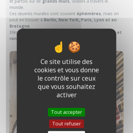
et parfois sur de
grands murs
, visibles à travers le
monde.
Ces œuvres murales sont souvent
éphémères
, mais on
peut en trouver à
Berlin, New York, Paris, Lyon et en
Bretagne
.
Elles prolongent mon envie de mêler
création, liberté et
rencontre avec le public
.
Ce site utilise des
cookies et vous donne
le contrôle sur ceux
que vous souhaitez
activer
Tout accepter
Tout refuser