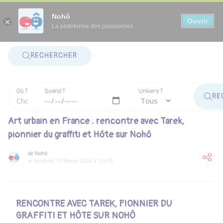
Panneau de gestion des cookies
Nohô
Ouvrir
La plateforme des passionnés
RECHERCHER
Où ?
Quand ?
Univers ?
RE
Art urbain en France : rencontre avec Tarek,
pionnier du graffiti et Hôte sur Nohô
de Nohô
le Vendredi 13 Février 2026 à 12h15
RENCONTRE AVEC TAREK, PIONNIER DU
GRAFFITI ET HÔTE SUR NOHÔ