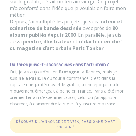
sur le graffiti ; c’était un terrain vierge. Ce projet
m’a conforté dans l’idée que je voulais en faire mon
métier.
Depuis, j’ai multiplié les projets : je suis
auteur et
scénariste de bande dessinée
avec près de
80
albums publiés depuis 2000
. En parallèle, je suis
aussi
peintre
,
illustrateur
et
rédacteur en chef
du magazine d’art urbain Paris Tonkar
.
Où Tarek puise-t-il ses racines dans l’art urbain ?
Oui, je vis aujourd’hui en
Bretagne
, à Rennes, mais je
suis
né à Paris
, là où tout a commencé. C’est dans la
capitale que j’ai découvert le graffiti, à une époque où le
mouvement émergeait à peine en France. Paris a été mon
premier terrain d’expérimentation, celui où j’ai appris à
observer, à comprendre la rue et à y inscrire ma trace.
DÉCOUVRIR L'ANNONCE DE TAREK, PASSIONNÉ D'ART
URBAIN !