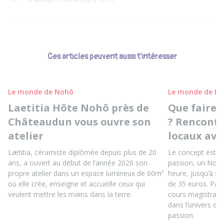
le Vendredi 13 Février 2026 à 12h15
Ces articles peuvent aussi t'intéresser
Le monde de Nohô
Le monde de N
Laetitia Hôte Nohô près de
Que faire 
Châteaudun vous ouvre son
? Rencontr
atelier
locaux av
Lætitia, céramiste diplômée depuis plus de 20
Le concept est s
ans, a ouvert au début de l’année 2026 son
passion, un Noma
propre atelier dans un espace lumineux de 60m²
heure, jusqu’à si
où elle crée, enseigne et accueille ceux qui
de 35 euros. Pas 
veulent mettre les mains dans la terre.
cours magistral.
dans l’univers de 
passion.